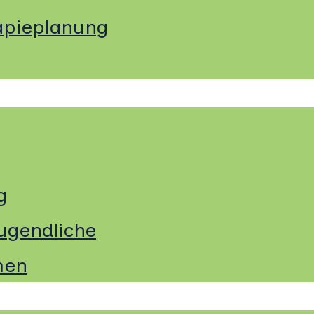
apieplanung
g
ugendliche
men