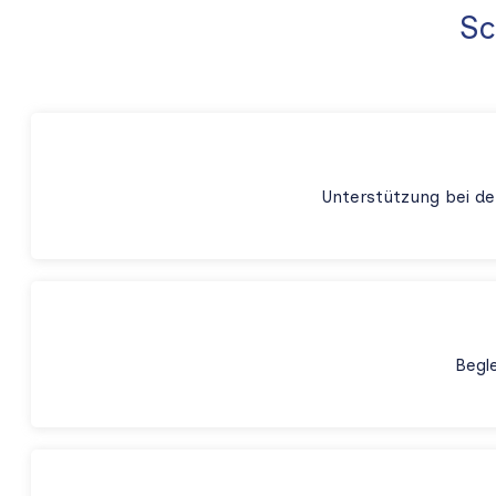
Sc
Unterstützung bei d
Begl