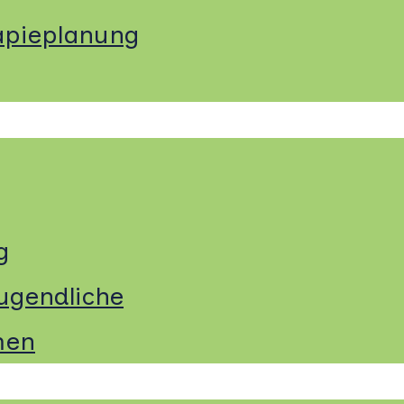
apieplanung
g
ugendliche
men